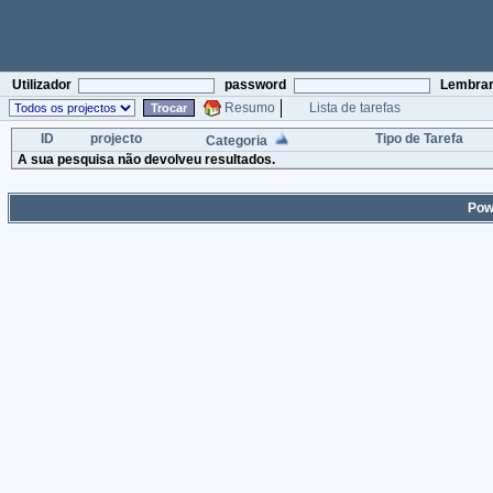
Utilizador
password
Lembra
Resumo
Lista de tarefas
Trocar
ID
projecto
Tipo de Tarefa
Categoria
A sua pesquisa não devolveu resultados.
Pow